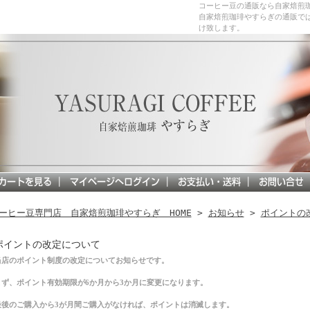
コーヒー豆の通販なら自家焙煎
自家焙煎珈琲やすらぎの通販で
け致します。
ーヒー豆専門店 自家焙煎珈琲やすらぎ HOME
>
お知らせ
>
ポイントの
ポイントの改定について
当店のポイント制度の改定についてお知らせです。
まず、ポイント有効期限が6か月から3か月に変更になります。
最後のご購入から3が月間ご購入がなければ、ポイントは消滅します。