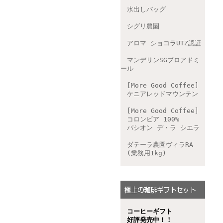
水出しバッグ
シグリ農園
アロマ ショコラUTZ認証
マンデリンSGプロアドミ
ール
[More Good Coffee]
ケニアレッドマウンテン
[More Good Coffee]
コロンビア 100%
パシオン デ・ラ シエラ
ダテーラ農園ヴィラRA
(業務用1kg)
コーヒーギフト
好評発売中！！