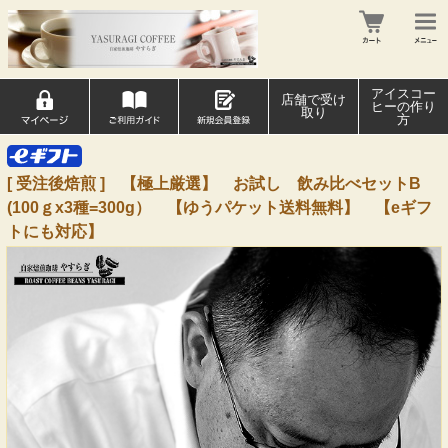
アイスコー
店舗で受け
ヒーの作り
取り
方
[ 受注後焙煎 ] 【極上厳選】 お試し 飲み比べセットB
(100ｇx3種=300g） 【ゆうパケット送料無料】 【eギフ
トにも対応】