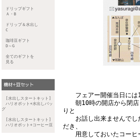
ドリップギフト
Ａ・B
ドリップ＆水出し
C
珈琲豆ギフト
D～G
全てのギフトを
見る
フェアー開催当日には10
[水出しスタートキット]
朝10時の開店から閉店ま
ハリオポット+水出しバッ
グ
りと
お話し出来ませんでした
[水出しスタートキット]
ハリオポット+コーヒー豆
だき、
用意しておいたコーヒー