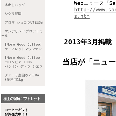
Webニュース「S
水出しバッグ
http://www.sa
シグリ農園
s.htm
アロマ ショコラUTZ認証
マンデリンSGプロアドミ
ール
2013年3月掲載
[More Good Coffee]
ケニアレッドマウンテン
[More Good Coffee]
当店が「ニュ
コロンビア 100%
パシオン デ・ラ シエラ
ダテーラ農園ヴィラRA
(業務用1kg)
コーヒーギフト
好評発売中！！