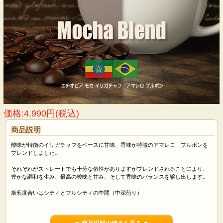
価格:4,990円(税込)
商品説明
酸味が特徴のイリガチャフをベースに甘味、香味が特徴のアマレロ ブルボンを
ブレンドしました。
それぞれがストレートでも十分な個性がありますがブレンドされることにより、
豊かな調和を生み、最高の酸味と甘み、そして香味のバランスを醸し出します。
焙煎度合いはシティとフルシティの中間（中深煎り）
香味4 コク3 甘味4 苦味3 酸味4（5点満点）