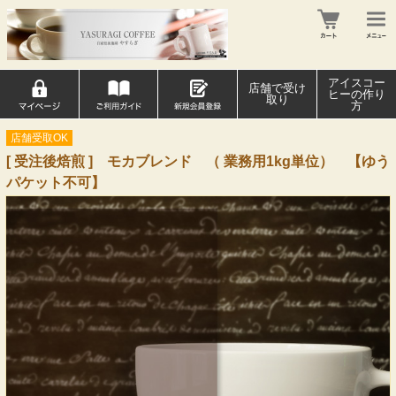
アイスコー
店舗で受け
ヒーの作り
取り
方
店舗受取OK
[ 受注後焙煎 ] モカブレンド （ 業務用1kg単位） 【ゆう
パケット不可】