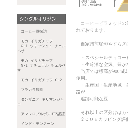
コーヒーピラミッドの
れております。
コーヒー豆探訪
モカ イリガチャフ
自家焙煎珈琲やすらぎは
G-1 ウォッシュト チェル
ベサ
・スペシャルティコーヒ
モカ イリガチャフ
・生冷涼な空気、豊かな
G-1 ナチュラル チェルベ
サ
当店では標高が900m
使用。
モカ イリガチャフ G-2
・生産国・生産地域・生
マラカラ農園
路が
追跡可能な豆
タンザニア キリマンジャ
ロ
それ以上の区分けはカッ
アマレロブルボンUTZ認証
※ＣＯＥカッピング評価
インド・モンスーン