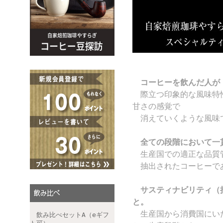
コーヒーを飲んだ人が
際立つ印象的な風味特性
甘さの感覚で
消えていくような風味
全ての段階において一
生産国での適正な品質管
抽出されたコーヒーで
サスティナビリティ（
と。
生産国から消費国にいた
飲み比べセットA（eギフ