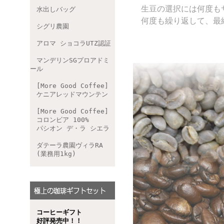
生豆の選択には何度も
水出しバッグ
何度も繰り返して、最終
シグリ農園
アロマ ショコラUTZ認証
マンデリンSGプロアドミ
ール
[More Good Coffee]
ケニアレッドマウンテン
[More Good Coffee]
コロンビア 100%
パシオン デ・ラ シエラ
ダテーラ農園ヴィラRA
(業務用1kg)
コーヒーギフト
好評発売中！！