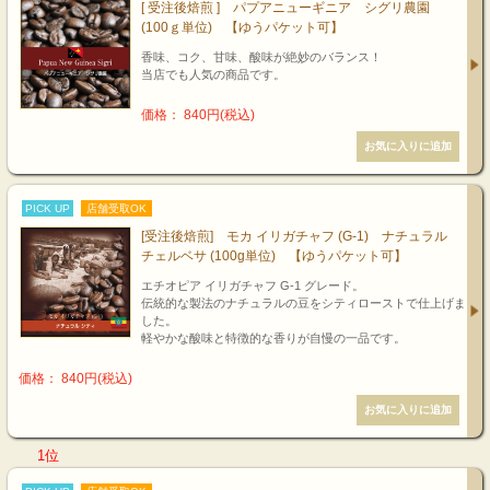
[ 受注後焙煎 ] パプアニューギニア シグリ農園
(100ｇ単位) 【ゆうパケット可】
香味、コク、甘味、酸味が絶妙のバランス！
当店でも人気の商品です。
価格： 840円(税込)
PICK UP
店舗受取OK
[受注後焙煎] モカ イリガチャフ (G-1) ナチュラル
チェルベサ (100g単位) 【ゆうパケット可】
エチオピア イリガチャフ G-1 グレード。
伝統的な製法のナチュラルの豆をシティローストで仕上げま
した。
軽やかな酸味と特徴的な香りが自慢の一品です。
価格： 840円(税込)
1位