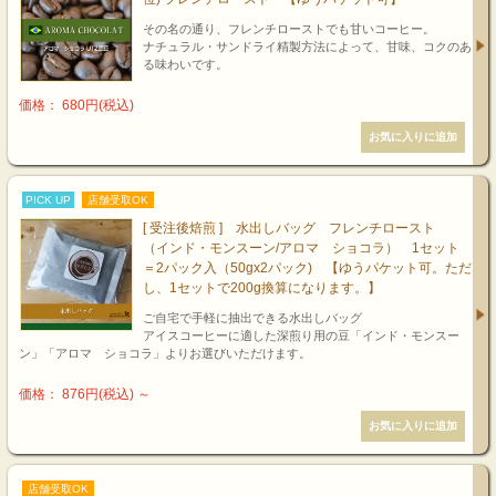
その名の通り、フレンチローストでも甘いコーヒー。
ナチュラル・サンドライ精製方法によって、甘味、コクのあ
る味わいです。
価格： 680円(税込)
PICK UP
店舗受取OK
[ 受注後焙煎 ] 水出しバッグ フレンチロースト
（インド・モンスーン/アロマ ショコラ） 1セット
＝2パック入（50gx2パック) 【ゆうパケット可。ただ
し、1セットで200g換算になります。】
ご自宅で手軽に抽出できる水出しバッグ
アイスコーヒーに適した深煎り用の豆「インド・モンスー
ン」「アロマ ショコラ」よりお選びいただけます。
価格： 876円(税込)
～
店舗受取OK