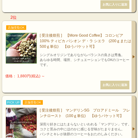
2位
店舗受取OK
[ 受注後焙煎 ] 【More Good Coffee】 コロンビア
100% ティピカ パシオン デ・ラ シエラ (200ｇまたは
500ｇ単位) 【ゆうパケット可】
シングルオリジンでありながらバランスの良さは秀逸。
あらゆる時間、場所、シチュエーションでもOKのコーヒー
です。
価格： 1,880円(税込)
～
PICK UP
店舗受取OK
[ 受注後焙煎 ] マンデリンSG プロアドミール フレ
ンチロースト (100ｇ単位) 【ゆうパケット可】
深煎り好きにはたまらないといわれる「マンデリン」です。
コクと苦みの中にほのかに感じる甘味がたまりません。
パンチとキレが抜群のコーヒーをおたのしみください。