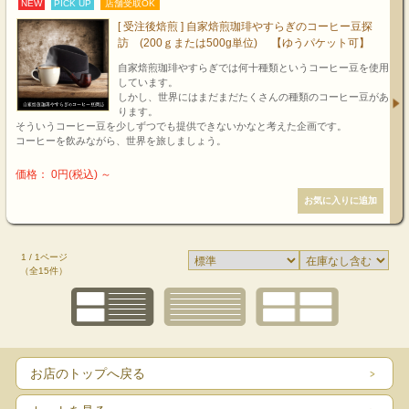
NEW
PICK UP
店舗受取OK
[ 受注後焙煎 ] 自家焙煎珈琲やすらぎのコーヒー豆探
訪 (200ｇまたは500g単位) 【ゆうパケット可】
自家焙煎珈琲やすらぎでは何十種類というコーヒー豆を使用
しています。
しかし、世界にはまだまだたくさんの種類のコーヒー豆があ
ります。
そういうコーヒー豆を少しずつでも提供できないかなと考えた企画です。
コーヒーを飲みながら、世界を旅しましょう。
価格： 0円(税込)
～
1 / 1ページ
（全15件）
お店のトップへ戻る