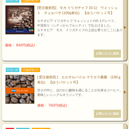
PICK UP
店舗受取OK
[受注後焙煎] モカ イリガチャフ (G-1) ウォッシュ
ト チェルベサ (100g単位) 【ゆうパケット可】
エチオピア イリガチャフ ウォッシュトのG-1グレード。
中深煎り（シティからフルシティ）で仕上げました。
エチオピア モカ イリガチャフの上品な香りがここにあり
ます。
価格： 840円(税込)
PICK UP
店舗受取OK
[ 受注後焙煎 ] エルサルバドル マラカラ農園 (100ｇ
単位) 【ゆうパケット可】
甘さの中に、ほのかに酸味を感じることが出来るコーヒー。
美味しいシングルオリジンです。
価格： 760円(税込)