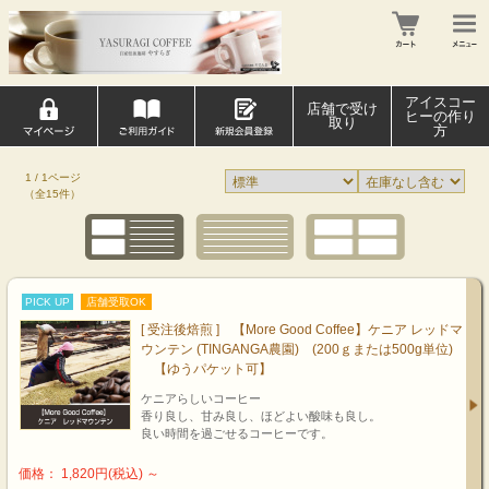
アイスコー
店舗で受け
ヒーの作り
取り
方
1 / 1ページ
（全15件）
PICK UP
店舗受取OK
[ 受注後焙煎 ] 【More Good Coffee】ケニア レッドマ
ウンテン (TINGANGA農園) (200ｇまたは500g単位)
【ゆうパケット可】
ケニアらしいコーヒー
香り良し、甘み良し、ほどよい酸味も良し。
良い時間を過ごせるコーヒーです。
価格： 1,820円(税込)
～