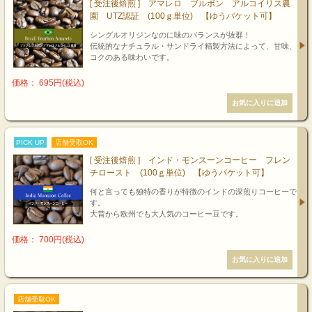
[ 受注後焙煎 ] アマレロ ブルボン アルコイリス農
園 UTZ認証 (100ｇ単位) 【ゆうパケット可】
シングルオリジンなのに味のバランスが抜群！
伝統的なナチュラル・サンドライ精製方法によって、甘味、
コクのある味わいです。
価格： 695円(税込)
PICK UP
店舗受取OK
[ 受注後焙煎 ] インド・モンスーンコーヒー フレン
チロースト (100ｇ単位) 【ゆうパケット可】
何と言っても独特の香りが特徴のインドの深煎りコーヒーで
す。
大昔から欧州でも大人気のコーヒー豆です。
価格： 700円(税込)
店舗受取OK