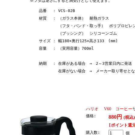
※フタは逆さにすると滴受けとして使えます。
品番
：
VCS-02B
材質
：
（ガラス本体） 耐熱ガラス
（フタ・バンド・取っ手） ポリプロピレ
（ブッシング） シリコーンゴム
サイズ
：
幅180×奥行125×高さ133 (mm)
容量
：
（実用容量）700ml
納期
：
在庫がある場合 → 2～3営業日内に発送
在庫がない場合 → メーカー取り寄せと
ハリオ V60 コーヒーサ
価格:
880円
(税込)
[ポイント還元
購入数:
個