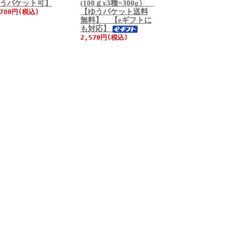
うパケット可】
(100ｇx3種=300g）
【ゆうパケット送料
780円(税込)
無料】 【eギフトに
も対応】
2,570円(税込)