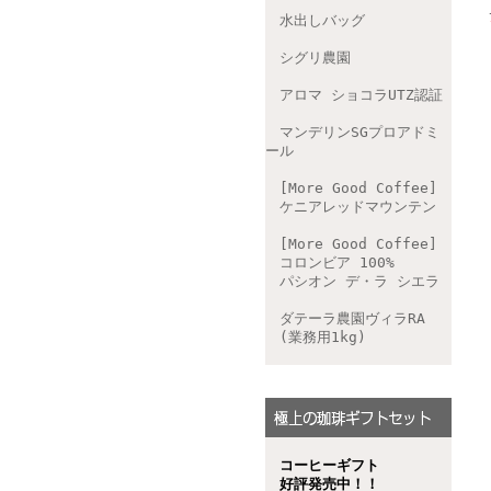
水出しバッグ
シグリ農園
アロマ ショコラUTZ認証
マンデリンSGプロアドミ
ール
[More Good Coffee]
ケニアレッドマウンテン
[More Good Coffee]
コロンビア 100%
パシオン デ・ラ シエラ
ダテーラ農園ヴィラRA
(業務用1kg)
コーヒーギフト
好評発売中！！