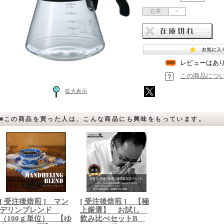
在庫
×
レビューはあ
この商品につ
拡大表示
■この商品を買った人は、こんな商品にも興味をもっています。
[ 受注後焙煎 ] マン
[ 受注後焙煎 ] 【極
デリンブレンド
上厳選】 お試し
（100ｇ単位） 【ゆ
飲み比べセットB