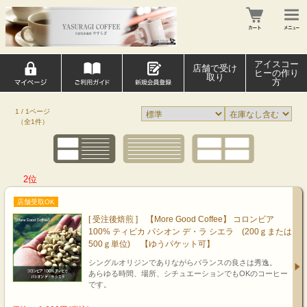
アイスコー
店舗で受け
ヒーの作り
取り
方
1 / 1ページ
（全1件）
2位
店舗受取OK
[ 受注後焙煎 ] 【More Good Coffee】 コロンビア
100% ティピカ パシオン デ・ラ シエラ (200ｇまたは
500ｇ単位) 【ゆうパケット可】
シングルオリジンでありながらバランスの良さは秀逸。
あらゆる時間、場所、シチュエーションでもOKのコーヒー
です。