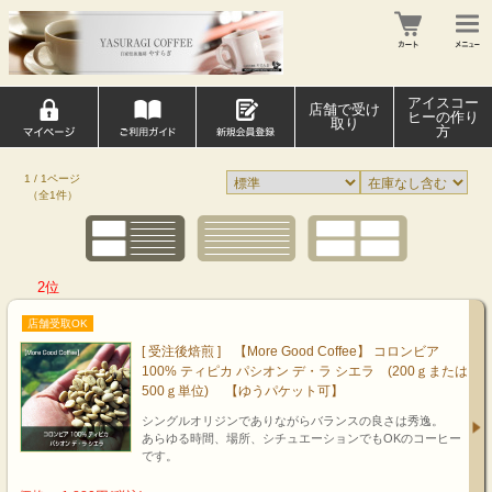
アイスコー
店舗で受け
ヒーの作り
取り
方
1 / 1ページ
（全1件）
2位
店舗受取OK
[ 受注後焙煎 ] 【More Good Coffee】 コロンビア
100% ティピカ パシオン デ・ラ シエラ (200ｇまたは
500ｇ単位) 【ゆうパケット可】
シングルオリジンでありながらバランスの良さは秀逸。
あらゆる時間、場所、シチュエーションでもOKのコーヒー
です。