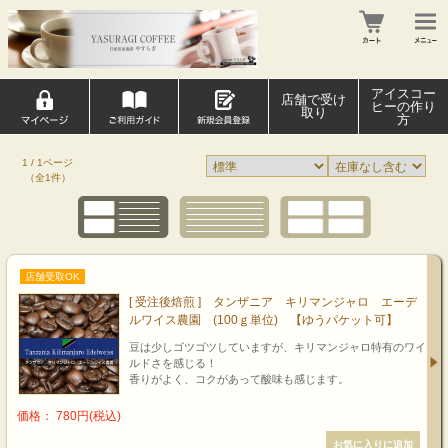
アイスコー
店舗で受け
ヒーの作り
取り
方
1 / 1ページ
（全1件）
店舗受取OK
[ 受注後焙煎 ] タンザニア キリマンジャロ エーデ
ルワイス農園 (100ｇ単位) 【ゆうパケット可】
豆は少しゴツゴツしていますが、キリマンジャロ特有のワイ
ルドさを感じる！
香りがよく、コクがあって酸味も感じます。
価格： 780円(税込)