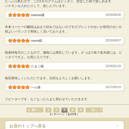
たっぷり飲むので、この1キログラムはピッタリ。安定した味で楽しめます。
シナモンを入れたりして、楽しんでいます。
2019/09/30
mameo様
本来コーヒーの酸味はあまり好みではないのですがブレンドのせいか焙煎のせいか
程よいバランスで美味しく頂いております。
2019/08/07
nomo様
朝食時毎日のことなので、価格には満足しています。さっぱり味で老夫婦には、ピ
ッタリですよ。お気に入りです。
2018/01/16
たまご様
毎回美味しくいただいてます。次回もよろしくお願いします。
2017/05/10
へら様
リピーターです。なくなったらまた買わせていただきます。
前へ
1
2
3
4
5
次へ
3 / 5ページ（全45件）
お店のトップへ戻る