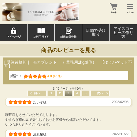
アイスコー
店舗で受け
ヒーの作り
取り
方
商品のレビューを見る
[ 受注後焙煎 ] モカブレンド （ 業務用1kg単位） 【ゆうパケット不
可】
総評：
4.8 (45件)
3 / 5ページ（全45件）
前へ
1
2
3
4
5
次へ
2023/02/08
たいぞ様
喫茶店をさせていただております。
やすらぎ様の豆で提供しておりお客様から好評いただいてます。
いつもありがとうございます。
2022/11/22
流れ星様