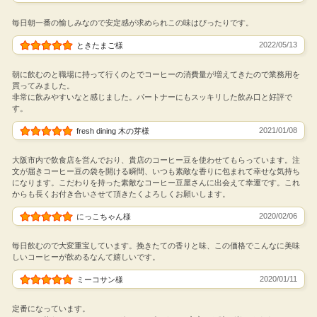
毎日朝一番の愉しみなので安定感が求められこの味はぴったりです。
2022/05/13
ときたまご様
朝に飲むのと職場に持って行くのとでコーヒーの消費量が増えてきたので業務用を
買ってみました。
非常に飲みやすいなと感じました。パートナーにもスッキリした飲み口と好評で
す。
2021/01/08
fresh dining 木の芽様
大阪市内で飲食店を営んでおり、貴店のコーヒー豆を使わせてもらっています。注
文が届きコーヒー豆の袋を開ける瞬間、いつも素敵な香りに包まれて幸せな気持ち
になります。こだわりを持った素敵なコーヒー豆屋さんに出会えて幸運です。これ
からも長くお付き合いさせて頂きたくよろしくお願いします。
2020/02/06
にっこちゃん様
毎日飲むので大変重宝しています。挽きたての香りと味、この価格でこんなに美味
しいコーヒーが飲めるなんて嬉しいです。
2020/01/11
ミーコサン様
定番になっています。