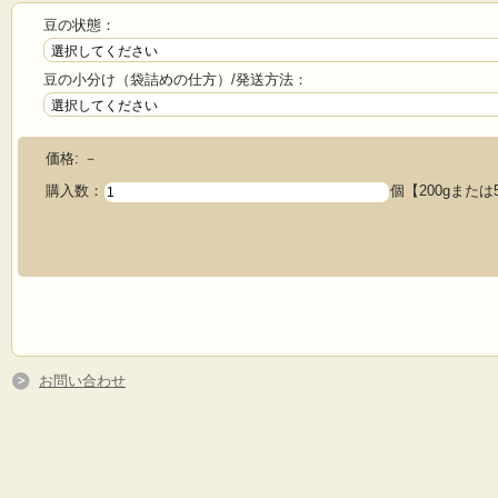
豆の状態：
豆の小分け（袋詰めの仕方）/発送方法：
価格:
－
購入数：
個【200gまたは
お問い合わせ