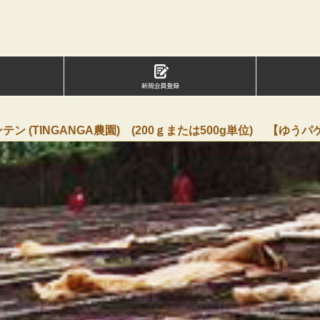
マウンテン (TINGANGA農園) (200ｇまたは500g単位) 【ゆう