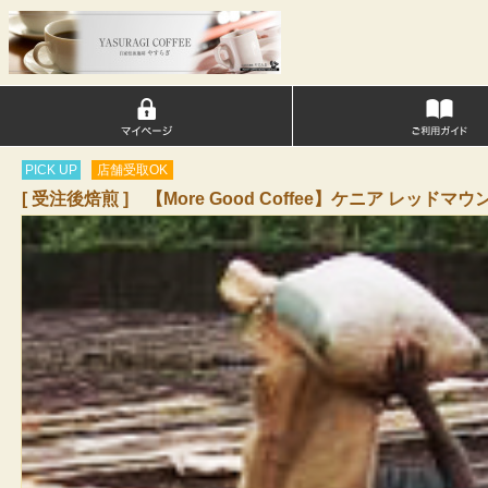
PICK UP
店舗受取OK
[ 受注後焙煎 ] 【More Good Coffee】ケニア レッド