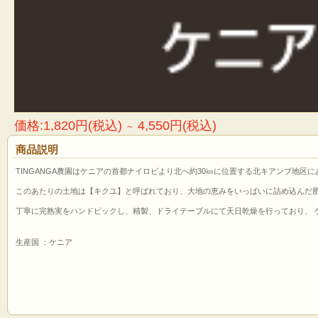
価格:1,820円(税込)
4,550円(税込)
～
商品説明
TINGANGA農園はケニアの首都ナイロビより北へ約30㎞に位置する北キアンブ地区
このあたりの土地は【キクユ】と呼ばれており、大地の恵みをいっぱいに詰め込んだ
丁寧に完熟実をハンドピックし、精製、ドライテーブルにて天日乾燥を行っており、 
生産国 ：ケニア
生産地域：北キアンブ地区TINGANGA農園
品 種：SL28、Ruiru11
精製方法：水洗・天日乾燥（テーブルドライ）