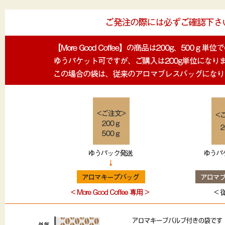
標 高：1,800m
収穫時期：10月から1月
ケニアらしいコーヒーで、香り良し、甘み良し、程よい酸味も良しです。
焙煎度合いはシティロースト
香味4 コク3 甘味3 苦味2 酸味4