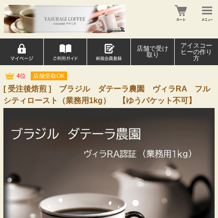
アイスコー
店舗で受け
ヒーの作り
取り
方
4位
店舗受取OK
[ 受注後焙煎 ] ブラジル ダテーラ農園 ヴィラRA フル
シティロースト（業務用1kg） 【ゆうパケット不可】