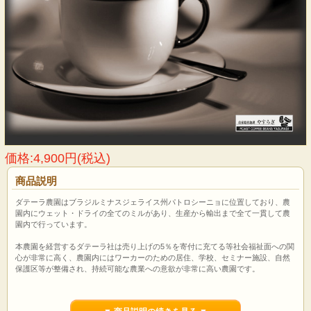
価格:4,900円(税込)
商品説明
ダテーラ農園はブラジルミナスジェライス州パトロシーニョに位置しており、農
園内にウェット・ドライの全てのミルがあり、生産から輸出まで全て一貫して農
園内で行っています。
本農園を経営するダテーラ社は売り上げの5％を寄付に充てる等社会福祉面への関
心が非常に高く、農園内にはワーカーのための居住、学校、セミナー施設、自然
保護区等が整備され、持続可能な農業への意欲が非常に高い農園です。
ISO14001、レインフォレストアライアンスの認証を取得しています。